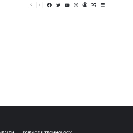
Facebook
Twitter
YouTube
Instagram
Log
Random
Sidebar
Weather News: Alert of heavy rain from Haryana-Gujarat to Odisha, monsoon is active in many states
In
Article
HEALTH
SCIENCE & TECHNOLOGY