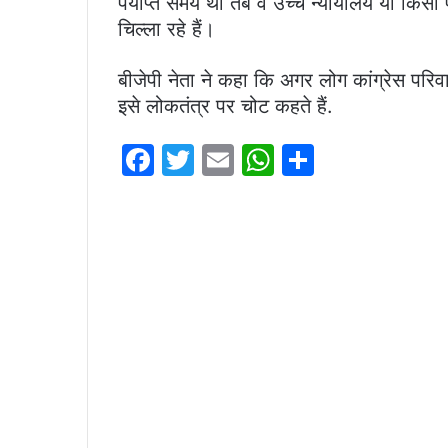
पर्याप्त समय था तब वे उच्च न्यायालय या किस
चिल्ला रहे हैं।
बीजेपी नेता ने कहा कि अगर लोग कांग्रेस परिवा
इसे लोकतंत्र पर चोट कहते हैं.
F
T
E
W
S
a
w
m
h
h
c
itt
ai
at
ar
e
er
l
s
e
b
A
o
p
o
p
k