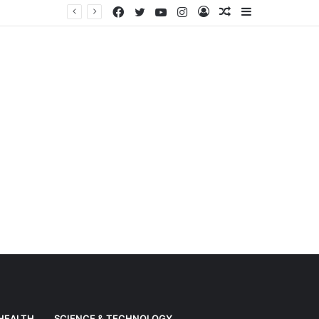
Facebook
Twitter
YouTube
Instagram
Log
Random
Sidebar
Weather News: Alert of heavy rain from Haryana-Gujarat to Odisha, monsoon is active in many states
In
Article
HEALTH
SCIENCE & TECHNOLOGY