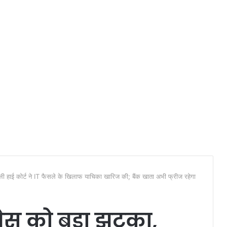
ल्ली हाई कोर्ट ने IT फैसले के खिलाफ याचिका खारिज की; बैंक खाता अभी फ्रीज रहेगा
्रेस को बड़ा झटका,