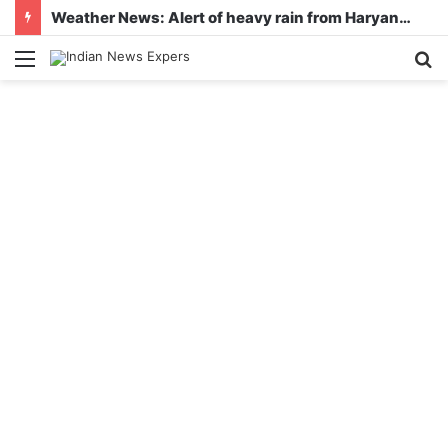
Weather News: Alert of heavy rain from Haryana-Gujarat to Odisha, monsoon is active in many states
Menu
S
fo