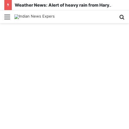
Weather News: Alert of heavy rain from Haryana-Gujarat to Odisha, monsoon is active in many states
Menu
S
fo