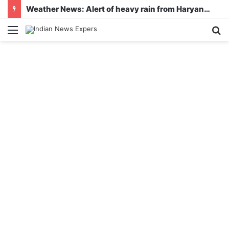
Weather News: Alert of heavy rain from Haryana-Gujarat to Odisha, monsoon is active in many states
Menu
S
fo