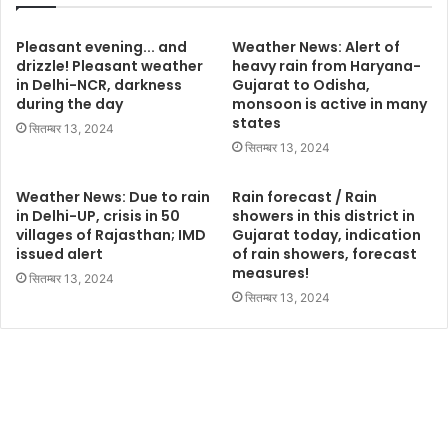
Pleasant evening... and
Weather News: Alert of
drizzle! Pleasant weather
heavy rain from Haryana-
in Delhi-NCR, darkness
Gujarat to Odisha,
during the day
monsoon is active in many
states
सितम्बर 13, 2024
सितम्बर 13, 2024
Weather News: Due to rain
Rain forecast / Rain
in Delhi-UP, crisis in 50
showers in this district in
villages of Rajasthan; IMD
Gujarat today, indication
issued alert
of rain showers, forecast
measures!
सितम्बर 13, 2024
सितम्बर 13, 2024