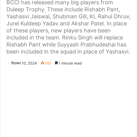
BCCI has released many big players from
Duleep Trophy. These include Rishabh Pant,
Yashasvi Jaiswal, Shubman Gill, KL Rahul Dhruv,
Jurel Kuldeep Yadav and Akshar Patel. In place
of these players, new players have been
included in the team. Rinku Singh will replace
Rishabh Pant while Suyyash Prabhudeshai has
been included in the squad in place of Yashasvi.
सितम्बर 10, 2024
551
1 minute read