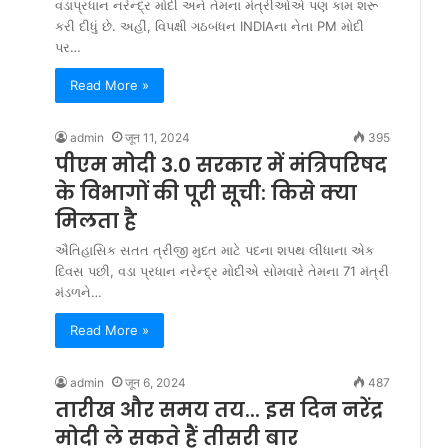
વડાપ્રધાન નરેન્દ્ર મોદી અને તેમના મંત્રીઓએ પણ કામ શરૂ
કરી દીધું છે. અહીં, વિપક્ષી ગઠબંધન INDIAના નેતા PM મોદી
પર…
Read More »
admin
जून 11, 2024
395
पीएम मोदी 3.0 सरकार में मंत्रिपरिषद
के विभागों की पूरी सूची: किसे क्या
मिलता है
ઐતિહાસિક સતત ત્રીજી મુદત માટે પદના શપથ લીધાના એક
દિવસ પછી, વડા પ્રધાન નરેન્દ્ર મોદીએ સોમવારે તેમના 71 મંત્રી
મંડળને…
Read More »
admin
जून 6, 2024
487
तारीख और समय तय... इस दिन नरेंद्र
मोदी ले सकते हैं तीसरी बार