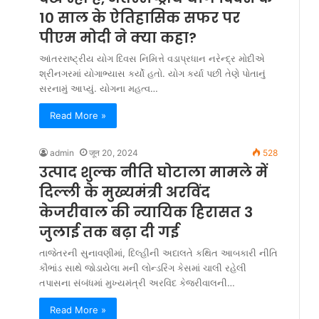
10 साल के ऐतिहासिक सफर पर
पीएम मोदी ने क्या कहा?
આંતરરાષ્ટ્રીય યોગ દિવસ નિમિત્તે વડાપ્રધાન નરેન્દ્ર મોદીએ
શ્રીનગરમાં યોગાભ્યાસ કર્યો હતો. યોગ કર્યા પછી તેણે પોતાનું
સરનામું આપ્યું. યોગના મહત્વ…
Read More »
admin
जून 20, 2024
528
उत्पाद शुल्क नीति घोटाला मामले में
दिल्ली के मुख्यमंत्री अरविंद
केजरीवाल की न्यायिक हिरासत 3
जुलाई तक बढ़ा दी गई
તાજેતરની સુનાવણીમાં, દિલ્હીની અદાલતે કથિત આબકારી નીતિ
કૌભાંડ સાથે જોડાયેલા મની લોન્ડરિંગ કેસમાં ચાલી રહેલી
તપાસના સંબંધમાં મુખ્યમંત્રી અરવિંદ કેજરીવાલની…
Read More »