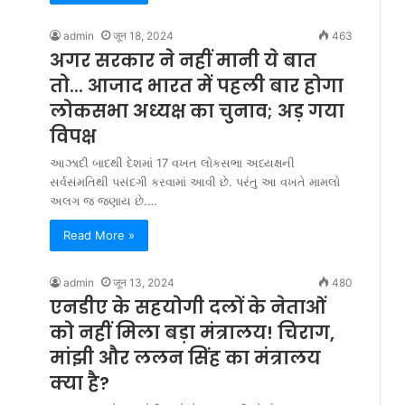
admin
जून 18, 2024
463
अगर सरकार ने नहीं मानी ये बात
तो... आजाद भारत में पहली बार होगा
लोकसभा अध्यक्ष का चुनाव; अड़ गया
विपक्ष
આઝાદી બાદથી દેશમાં 17 વખત લોકસભા અધ્યક્ષની
સર્વસંમતિથી પસંદગી કરવામાં આવી છે. પરંતુ આ વખતે મામલો
અલગ જ જણાય છે.…
Read More »
admin
जून 13, 2024
480
एनडीए के सहयोगी दलों के नेताओं
को नहीं मिला बड़ा मंत्रालय! चिराग,
मांझी और ललन सिंह का मंत्रालय
क्या है?