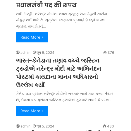
प्रधानमंत्री पद की शपथ
નવી દિલ્હી. નરેન્દ્ર મોદીના શપથ ગ્રહણ સમારોહની તારીખ
મોકૂફ થઈ શકે છે. સૂત્રોના જણાવ્યા પ્રમાણે 9 જૂને શપથ
ગ્રહણ સમારોહનું…
Read More »
admin
जून 6, 2024
376
ભારત-કેનેડાના તણાવ વચ્ચે જસ્ટિન
ટ્રુડોએ નરેન્દ્ર મોદી માટે અભિનંદન
પોસ્ટમાં કાયદાના માનવ અધિકારનો
ઉલ્લેખ કર્યો
કેનેડા વડા પ્રધાન નરેન્દ્ર મોદીની સરકાર સાથે કામ કરવા તૈયાર
છે, દેશના વડા પ્રધાન જસ્ટિન ટ્રુડોએ ગુરુવારે સવારે X પરના…
Read More »
admin
जून 5, 2024
430