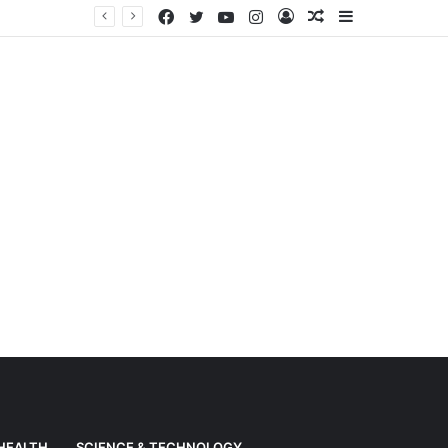
Facebook
Twitter
YouTube
Instagram
Log
Random
Sidebar
Weather News: Alert of heavy rain from Haryana-Gujarat to Odisha, monsoon is active in many states
In
Article
HEALTH
SCIENCE & TECHNOLOGY