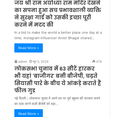
जय श्री राम अयोध्या राम मंदिर देखने
का सपना हुआ सच प्रभावशाली व्यक्ति
ने सुरक्षा गार्ड को उसकी इच्छा पूरी
करने में मदद की
In a bid to make the world a better place one day at a
time, Instagram influencer Anish Bhagat shared…
Read More »
admin
जून 5, 2024
474
लोकसभा चुनाव में 63 सीटें हारकर
भी यहां 'बाजीगर' बनी बीजेपी, चढ़ते
सियासी पारे के बीच ये आंकड़े कराते हैं
फील गुड
नई दिल्ली। लोकसभा चुनाव में अपने दम पर पूर्ण बहुमत की सरकार बनाने
का दावा करने वाली बीजेपी को बड़ा…
Read More »