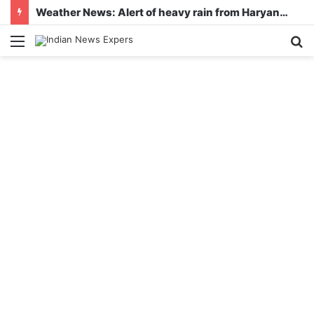
Weather News: Alert of heavy rain from Haryana-Gujarat to Odisha, monsoon is active in many states
Menu
S
fo