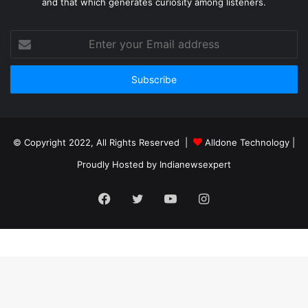
and that which generates curiosity among listeners.
Enter
your
Email
address
© Copyright 2022, All Rights Reserved |
Alldone Technology
|
Proudly Hosted by
Indianewsexpert
Facebook
Twitter
YouTube
Instagram