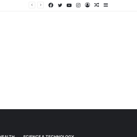
Facebook
Twitter
YouTube
Instagram
Log
Random
Sidebar
Weather News: Alert of heavy rain from Haryana-Gujarat to Odisha, monsoon is active in many states
In
Article
HEALTH
SCIENCE & TECHNOLOGY