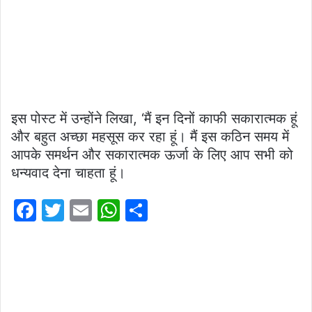
इस पोस्ट में उन्होंने लिखा, ‘मैं इन दिनों काफी सकारात्मक हूं
और बहुत अच्छा महसूस कर रहा हूं। मैं इस कठिन समय में
आपके समर्थन और सकारात्मक ऊर्जा के लिए आप सभी को
धन्यवाद देना चाहता हूं।
F
T
E
W
S
a
w
m
h
h
c
itt
ai
at
ar
e
er
l
s
e
b
A