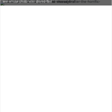
see-whose-photo-was-shared-first