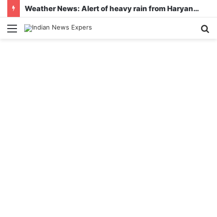
Weather News: Alert of heavy rain from Haryana-Gujarat to Odisha, monsoon is active in many states
Menu
S
fo