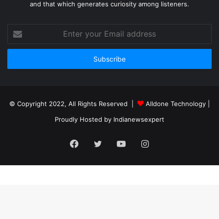
and that which generates curiosity among listeners.
Enter
your
Email
address
© Copyright 2022, All Rights Reserved |
Alldone Technology
|
Proudly Hosted by
Indianewsexpert
Facebook
Twitter
YouTube
Instagram