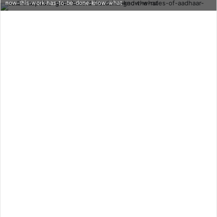
now-this-work-has-to-be-done-know-what