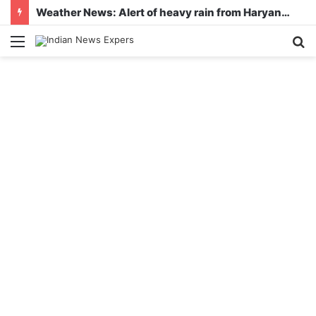
Weather News: Alert of heavy rain from Haryana-Gujarat to Odisha, monsoon is active in many states
Menu
S
fo