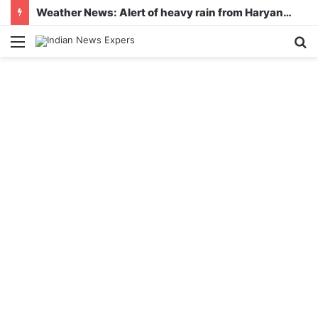
Weather News: Alert of heavy rain from Haryana-Gujarat to Odisha, monsoon is active in many states
Menu
S
fo