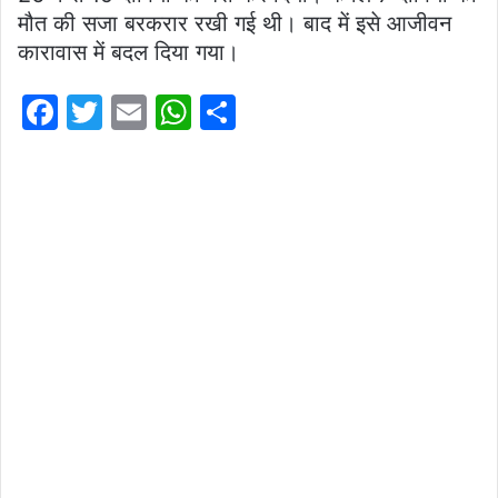
मौत की सजा बरकरार रखी गई थी। बाद में इसे आजीवन
कारावास में बदल दिया गया।
F
T
E
W
S
a
w
m
h
h
c
itt
ai
at
ar
e
er
l
s
e
b
A
o
p
o
p
k