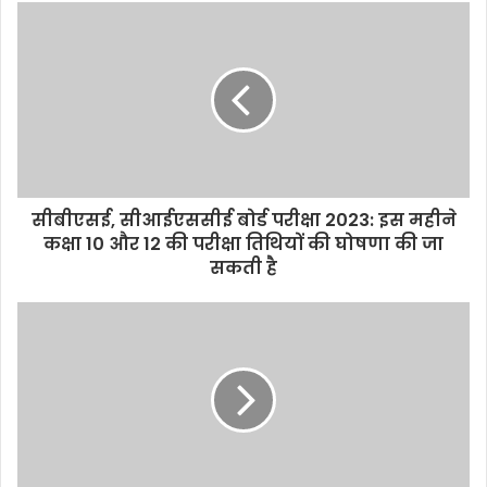
s
i
t
e
सीबीएसई, सीआईएससीई बोर्ड परीक्षा 2023: इस महीने
कक्षा 10 और 12 की परीक्षा तिथियों की घोषणा की जा
सकती है