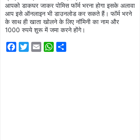
आपको डाकघर जाकर पोमिस फॉर्म भरना होगा इसके अलावा
आप इसे ऑनलाइन भी डाउनलोड कर सकते हैं। फॉर्म भरने
के साथ ही खाता खोलने के लिए नॉमिनी का नाम और
1000 रुपये शुरू में जमा करने होंगे।
F
T
E
W
S
a
w
m
h
h
c
itt
ai
at
ar
e
er
l
s
e
b
A
o
p
o
p
k