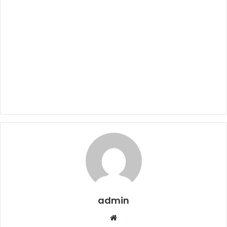
admin
W