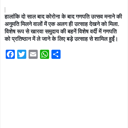
हालांकि दो साल बाद कोरोना के बाद गणपति उत्सव मनाने की
अनुमति मिलने वालों में एक अलग ही उत्साह देखने को मिला.
विशेष रूप से खारवा समुदाय की बहनें विशेष वर्दी में गणपति
को प्रतिष्ठान में ले जाने के लिए बड़े उत्साह से शामिल हुईं।
F
T
E
W
S
a
w
m
h
h
c
itt
ai
at
ar
e
er
l
s
e
b
A
o
p
o
p
k