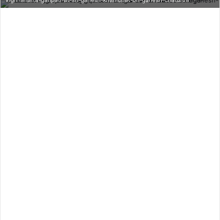
vighnaharta-ganpati-at-sri-ganesh-khambhat-on-ganesh-chaturthi