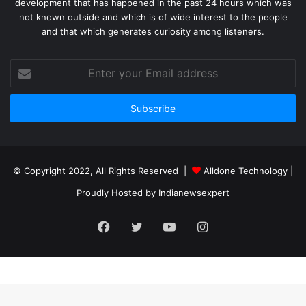
development that has happened in the past 24 hours which was
not known outside and which is of wide interest to the people
and that which generates curiosity among listeners.
Enter
your
Email
address
© Copyright 2022, All Rights Reserved |
Alldone Technology
|
Proudly Hosted by
Indianewsexpert
Facebook
Twitter
YouTube
Instagram