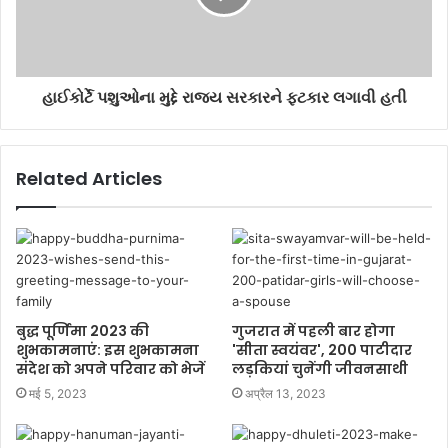
હાઈકોર્ટે પશુઓના મુદ્દે રાજ્ય સરકારને ફટકાર લગાવી હતી
Related Articles
बुद्ध पूर्णिमा 2023 की
गुजरात में पहली बार होगा
शुभकामनाएं: इस शुभकामना
'सीता स्वयंवर', 200 पाटीदार
संदेश को अपने परिवार को भेजें
लड़कियां चुनेंगी जीवनसाथी
मई 5, 2023
अप्रैल 13, 2023