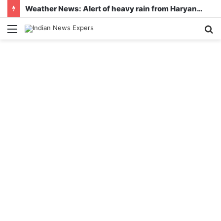
Weather News: Alert of heavy rain from Haryana-Gujarat to Odisha, monsoon is active in many states
Menu
S
fo