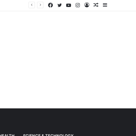
Facebook
Twitter
YouTube
Instagram
Log
Random
Sidebar
Weather News: Alert of heavy rain from Haryana-Gujarat to Odisha, monsoon is active in many states
In
Article
HEALTH
SCIENCE & TECHNOLOGY