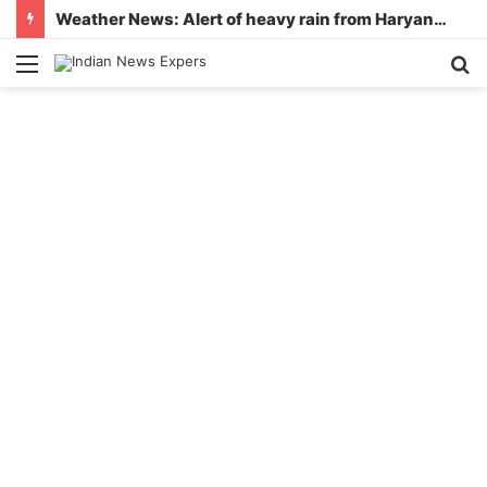
Weather News: Alert of heavy rain from Haryana-Gujarat to Odisha, monsoon is active in many states
Menu
S
fo