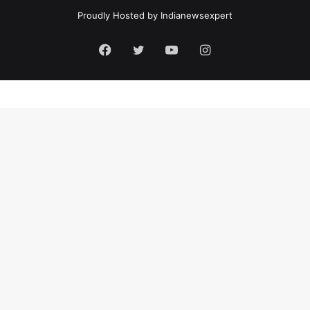
Proudly Hosted by
Indianewsexpert
Facebook
Twitter
YouTube
Instagram