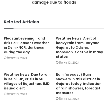
damage due to floods
Related Articles
Pleasant evening... and
Weather News: Alert of
drizzle! Pleasant weather
heavy rain from Haryana-
in Delhi-NCR, darkness
Gujarat to Odisha,
during the day
monsoon is active in many
states
सितम्बर 13, 2024
सितम्बर 13, 2024
Weather News: Due to rain
Rain forecast / Rain
in Delhi-UP, crisis in 50
showers in this district in
villages of Rajasthan; IMD
Gujarat today, indication
issued alert
of rain showers, forecast
measures!
सितम्बर 13, 2024
सितम्बर 13, 2024