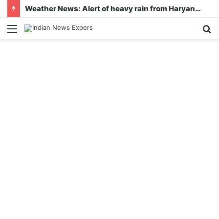
Weather News: Alert of heavy rain from Haryana-Gujarat to Odisha, monsoon is active in many states
Menu
S
fo