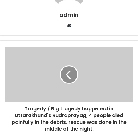
admin
W
e
b
s
i
t
e
Tragedy / Big tragedy happened in
Uttarakhand's Rudraprayag, 4 people died
painfully in the debris, rescue was done in the
middle of the night.