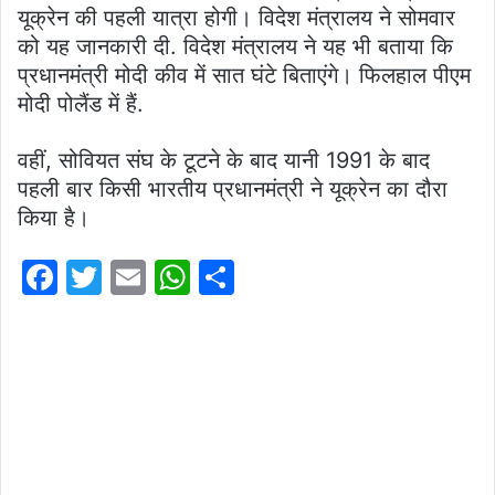
यूक्रेन की पहली यात्रा होगी। विदेश मंत्रालय ने सोमवार
को यह जानकारी दी. विदेश मंत्रालय ने यह भी बताया कि
प्रधानमंत्री मोदी कीव में सात घंटे बिताएंगे। फिलहाल पीएम
मोदी पोलैंड में हैं.
वहीं, सोवियत संघ के टूटने के बाद यानी 1991 के बाद
पहली बार किसी भारतीय प्रधानमंत्री ने यूक्रेन का दौरा
किया है।
F
T
E
W
S
a
w
m
h
h
c
itt
ai
at
ar
e
er
l
s
e
b
A
o
p
o
p