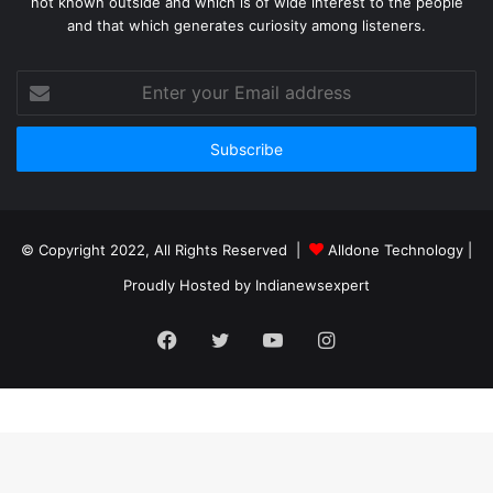
not known outside and which is of wide interest to the people
and that which generates curiosity among listeners.
Enter
your
Email
address
© Copyright 2022, All Rights Reserved |
Alldone Technology
|
Proudly Hosted by
Indianewsexpert
Facebook
Twitter
YouTube
Instagram