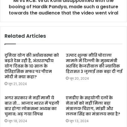
MI vs RCB: Virat Kohli disappointed with the
booing of Hardik Pandya, made such a gesture
towards the audience that the video went viral
Related Articles
दुनिया योग की अर्थव्यवस्था को
उत्पाद शुल्क नीति घोटाला
बढ़ते देख रही है, अंतरराष्ट्रीय
मामले में दिल्ली के मुख्यमंत्री
योग दिवस के 10 साल के
अरविंद केजरीवाल की न्यायिक
ऐतिहासिक सफर पर पीएम
हिरासत 3 जुलाई तक बढ़ा दी गई
मोदी ने क्या कहा?
जून 20, 2024
जून 21, 2024
अगर सरकार ने नहीं मानी ये
एनडीए के सहयोगी दलों के
बात तो... आजाद भारत में पहली
नेताओं को नहीं मिला बड़ा
बार होगा लोकसभा अध्यक्ष का
मंत्रालय! चिराग, मांझी और
चुनाव; अड़ गया विपक्ष
ललन सिंह का मंत्रालय क्या है?
जून 18, 2024
जून 13, 2024