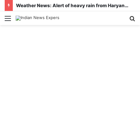
Weather News: Alert of heavy rain from Haryana-Gujarat to Odisha, monsoon is active in many states
Menu
S
fo