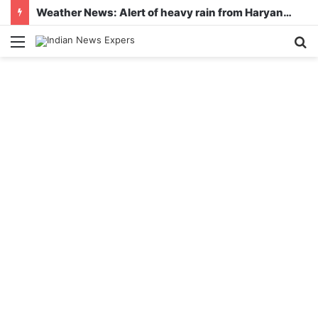
Weather News: Alert of heavy rain from Haryana-Gujarat to Odisha, monsoon is active in many states
Menu
S
fo