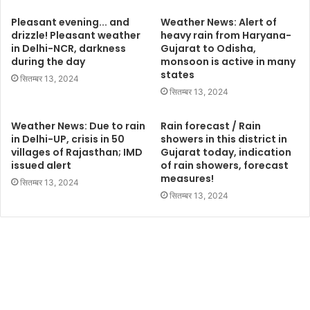
Pleasant evening... and
Weather News: Alert of
drizzle! Pleasant weather
heavy rain from Haryana-
in Delhi-NCR, darkness
Gujarat to Odisha,
during the day
monsoon is active in many
states
सितम्बर 13, 2024
सितम्बर 13, 2024
Weather News: Due to rain
Rain forecast / Rain
in Delhi-UP, crisis in 50
showers in this district in
villages of Rajasthan; IMD
Gujarat today, indication
issued alert
of rain showers, forecast
measures!
सितम्बर 13, 2024
सितम्बर 13, 2024