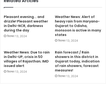
Related Articles
Pleasant evening... and
Weather News: Alert of
drizzle! Pleasant weather
heavy rain from Haryana-
in Delhi-NCR, darkness
Gujarat to Odisha,
during the day
monsoon is active in many
states
सितम्बर 13, 2024
सितम्बर 13, 2024
Weather News: Due to rain
Rain forecast / Rain
in Delhi-UP, crisis in 50
showers in this district in
villages of Rajasthan; IMD
Gujarat today, indication
issued alert
of rain showers, forecast
measures!
सितम्बर 13, 2024
सितम्बर 13, 2024