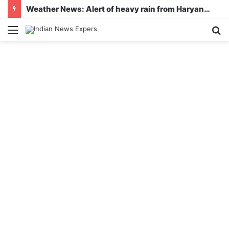
Weather News: Alert of heavy rain from Haryana-Gujarat to Odisha, monsoon is active in many states
Menu
S
fo