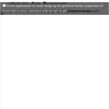
अप्रैल 26, 2023
424
2 minutes read
lovers-application-to-surat-range-ig-for-girlfriend-family-suspected-of-
honor-killing-body-exhumed-and-moved-to-pm