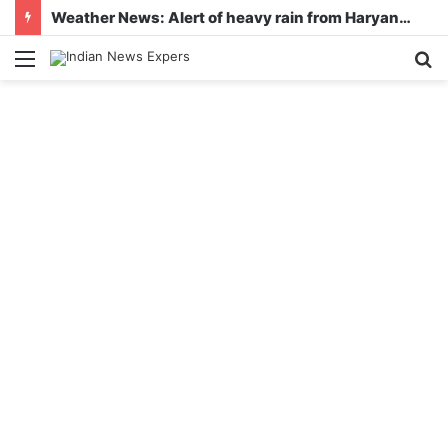
Weather News: Alert of heavy rain from Haryana-Gujarat to Odisha, monsoon is active in many states
Menu
S
fo