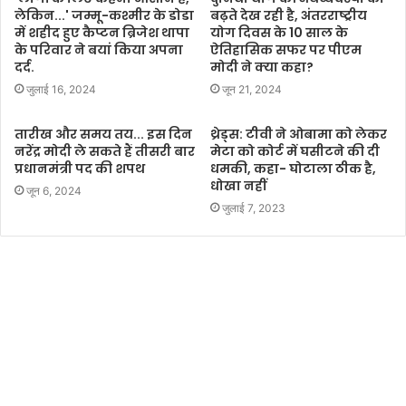
लेकिन...' जम्मू-कश्मीर के डोडा
बढ़ते देख रही है, अंतरराष्ट्रीय
में शहीद हुए कैप्टन ब्रिजेश थापा
योग दिवस के 10 साल के
के परिवार ने बयां किया अपना
ऐतिहासिक सफर पर पीएम
दर्द.
मोदी ने क्या कहा?
जुलाई 16, 2024
जून 21, 2024
तारीख और समय तय... इस दिन
थ्रेड्स: टीवी ने ओबामा को लेकर
नरेंद्र मोदी ले सकते हैं तीसरी बार
मेटा को कोर्ट में घसीटने की दी
प्रधानमंत्री पद की शपथ
धमकी, कहा- घोटाला ठीक है,
धोखा नहीं
जून 6, 2024
जुलाई 7, 2023