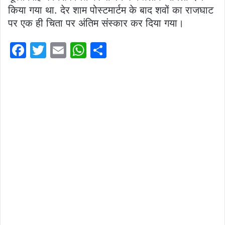
किया गया था. देर शाम पोस्टमार्टम के बाद शवों का राजघाट
पर एक ही चिता पर अंतिम संस्कार कर दिया गया।
F
T
E
W
S
a
w
m
h
h
c
itt
ai
at
ar
e
er
l
s
e
b
A
o
p
o
p
k