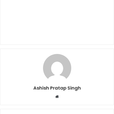
Ashish Pratap Singh
W
e
b