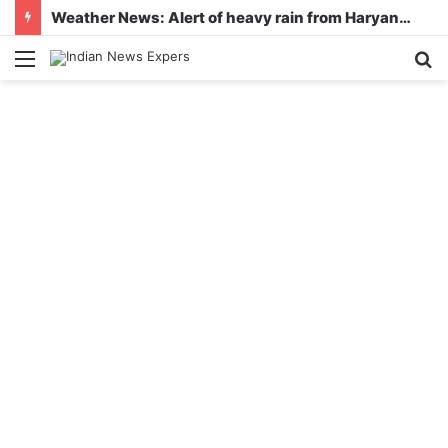
Weather News: Alert of heavy rain from Haryana-Gujarat to Odisha, monsoon is active in many states
Menu
S
fo