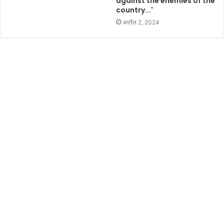
against the enemies of the
country...'
अप्रैल 2, 2024