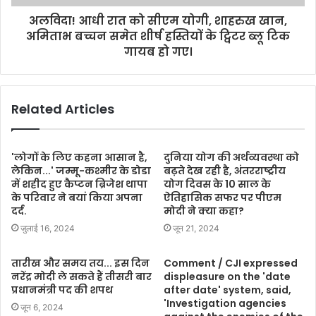
अलविदा! आधी रात को सीएम योगी, शाहरुख खान,
अमिताभ बच्चन समेत शीर्ष हस्तियों के ट्विटर ब्लू टिक
गायब हो गए।
Related Articles
'लोगों के लिए कहना आसान है,
दुनिया योग की अर्थव्यवस्था को
लेकिन...' जम्मू-कश्मीर के डोडा
बढ़ते देख रही है, अंतरराष्ट्रीय
में शहीद हुए कैप्टन ब्रिजेश थापा
योग दिवस के 10 साल के
के परिवार ने बयां किया अपना
ऐतिहासिक सफर पर पीएम
दर्द.
मोदी ने क्या कहा?
जुलाई 16, 2024
जून 21, 2024
तारीख और समय तय... इस दिन
Comment / CJI expressed
नरेंद्र मोदी ले सकते हैं तीसरी बार
displeasure on the 'date
प्रधानमंत्री पद की शपथ
after date' system, said,
'Investigation agencies
जून 6, 2024