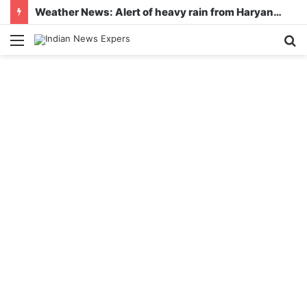
Weather News: Alert of heavy rain from Haryana-Gujarat to Odisha, monsoon is active in many states
Menu
S
fo