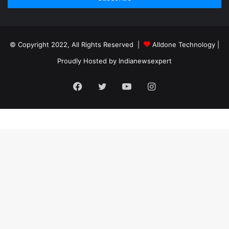
© Copyright 2022, All Rights Reserved |
Alldone Technology
|
Proudly Hosted by
Indianewsexpert
Facebook
Twitter
YouTube
Instagram