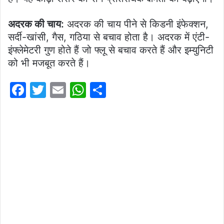
अदरक की चाय:
अदरक की चाय पीने से किडनी इंफेक्शन,
सर्दी-खांसी, गैस, गठिया से बचाव होता है। अदरक में एंटी-
इंफ्लेमेटरी गुण होते हैं जो फ्लू से बचाव करते हैं और इम्युनिटी
को भी मजबूत करते हैं।
F
T
E
W
S
a
w
m
h
h
c
itt
ai
at
ar
e
er
l
s
e
b
A
o
p
o
p
k