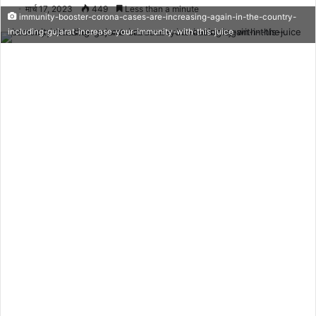
मार्च 17, 2023
449
Less than a minute
immunity-booster-corona-cases-are-increasing-again-in-the-country-
including-gujarat-increase-your-immunity-with-this-juice