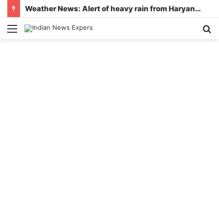
Weather News: Alert of heavy rain from Haryana-Gujarat to Odisha, monsoon is active in many states
Menu
S
fo