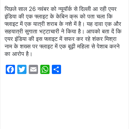
पिछले साल 26 नवंबर को न्यूयॉर्क से दिल्ली आ रही एयर
इंडिया की एक फ्लाइट के केबिन क्रू को पता चला कि
फ्लाइट में एक यात्री शराब के नशे में है। यह दावा एक और
सहयात्री सुगाता भट्टाचारी ने किया है। आपको बता दें कि
एयर इंडिया की इस फ्लाइट में सफर कर रहे शंकर मिश्रा
नाम के शख्स पर फ्लाइट में एक बूढ़ी महिला से पेशाब करने
का आरोप है।
F
T
E
W
S
a
w
m
h
h
c
itt
ai
at
ar
e
er
l
s
e
b
A
o
p
o
p