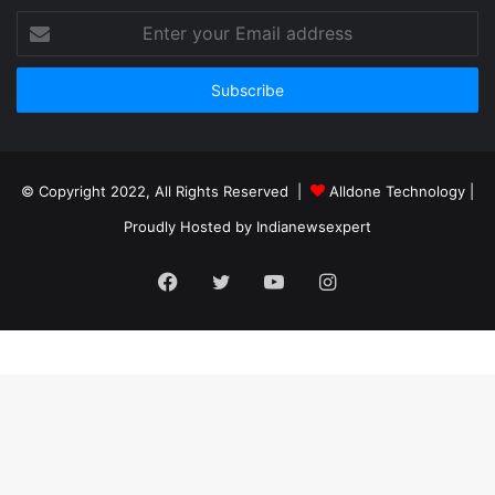
Enter
your
Email
address
© Copyright 2022, All Rights Reserved |
Alldone Technology
|
Proudly Hosted by
Indianewsexpert
Facebook
Twitter
YouTube
Instagram