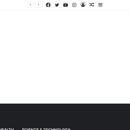
Facebook
Twitter
YouTube
Instagram
Log
Random
Sidebar
Weather News: Alert of heavy rain from Haryana-Gujarat to Odisha, monsoon is active in many states
In
Article
HEALTH
SCIENCE & TECHNOLOGY