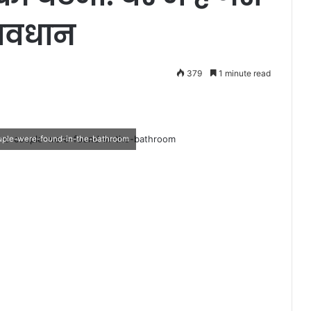
सावधान
379
1 minute read
uple-were-found-in-the-bathroom