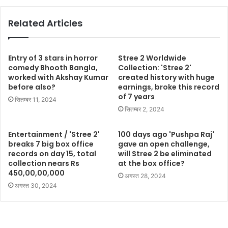
Related Articles
Entry of 3 stars in horror
Stree 2 Worldwide
comedy Bhooth Bangla,
Collection: 'Stree 2'
worked with Akshay Kumar
created history with huge
before also?
earnings, broke this record
of 7 years
सितम्बर 11, 2024
सितम्बर 2, 2024
Entertainment / 'Stree 2'
100 days ago 'Pushpa Raj'
breaks 7 big box office
gave an open challenge,
records on day 15, total
will Stree 2 be eliminated
collection nears Rs
at the box office?
450,00,00,000
अगस्त 28, 2024
अगस्त 30, 2024