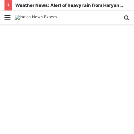
Weather News: Alert of heavy rain from Haryana-Gujarat to Odisha, monsoon is active in many states
Menu
S
fo