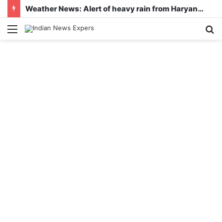
Weather News: Alert of heavy rain from Haryana-Gujarat to Odisha, monsoon is active in many states
Menu
S
fo