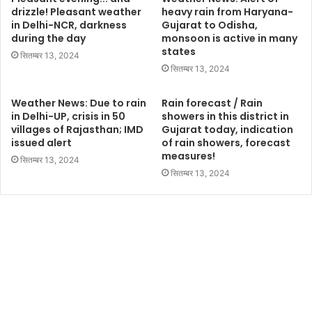
drizzle! Pleasant weather
heavy rain from Haryana-
in Delhi-NCR, darkness
Gujarat to Odisha,
during the day
monsoon is active in many
states
सितम्बर 13, 2024
सितम्बर 13, 2024
Weather News: Due to rain
Rain forecast / Rain
in Delhi-UP, crisis in 50
showers in this district in
villages of Rajasthan; IMD
Gujarat today, indication
issued alert
of rain showers, forecast
measures!
सितम्बर 13, 2024
सितम्बर 13, 2024