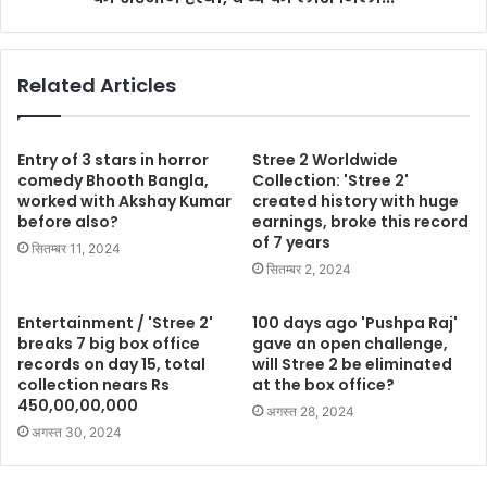
Related Articles
Entry of 3 stars in horror
Stree 2 Worldwide
comedy Bhooth Bangla,
Collection: 'Stree 2'
worked with Akshay Kumar
created history with huge
before also?
earnings, broke this record
of 7 years
सितम्बर 11, 2024
सितम्बर 2, 2024
Entertainment / 'Stree 2'
100 days ago 'Pushpa Raj'
breaks 7 big box office
gave an open challenge,
records on day 15, total
will Stree 2 be eliminated
collection nears Rs
at the box office?
450,00,00,000
अगस्त 28, 2024
अगस्त 30, 2024