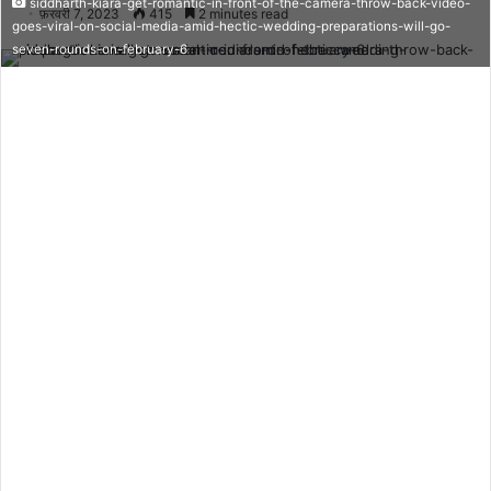
siddharth-kiara-get-romantic-in-front-of-the-camera-throw-back-video-
फ़रवरी 7, 2023
415
2 minutes read
goes-viral-on-social-media-amid-hectic-wedding-preparations-will-go-
seven-rounds-on-february-6