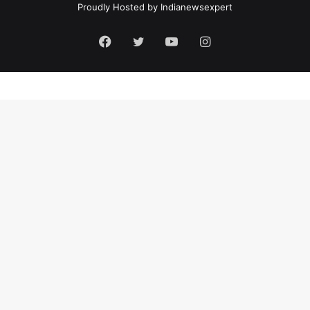
Proudly Hosted by
Indianewsexpert
Facebook
Twitter
YouTube
Instagram