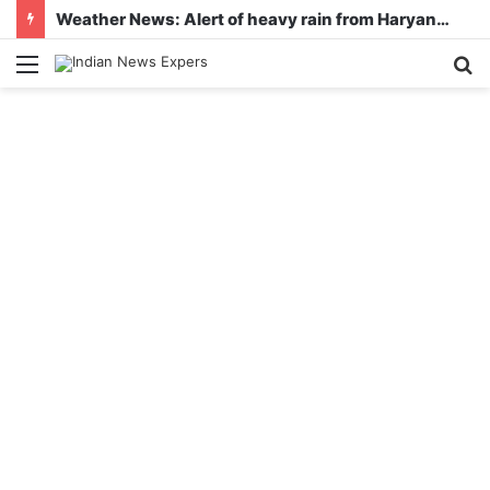
Weather News: Alert of heavy rain from Haryana-Gujarat to Odisha, monsoon is active in many states
Menu
S
fo