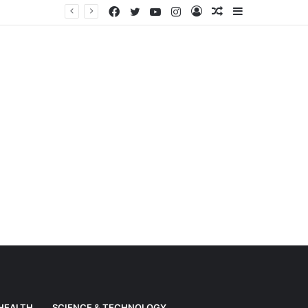
Facebook
Twitter
YouTube
Instagram
Log
Random
Sidebar
Weather News: Alert of heavy rain from Haryana-Gujarat to Odisha, monsoon is active in many states
In
Article
HEALTH
SCIENCE & TECHNOLOGY