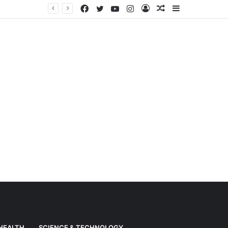
Facebook
Twitter
YouTube
Instagram
Log
Random
Sidebar
Weather News: Alert of heavy rain from Haryana-Gujarat to Odisha, monsoon is active in many states
In
Article
HEALTH
SCIENCE & TECHNOLOGY