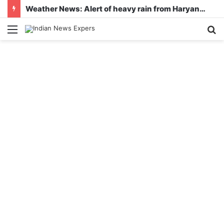
Weather News: Alert of heavy rain from Haryana-Gujarat to Odisha, monsoon is active in many states
Menu
S
fo