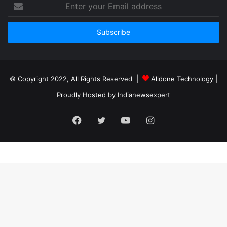
Enter
your
Email
address
© Copyright 2022, All Rights Reserved |
Alldone Technology
|
Proudly Hosted by
Indianewsexpert
Facebook
Twitter
YouTube
Instagram