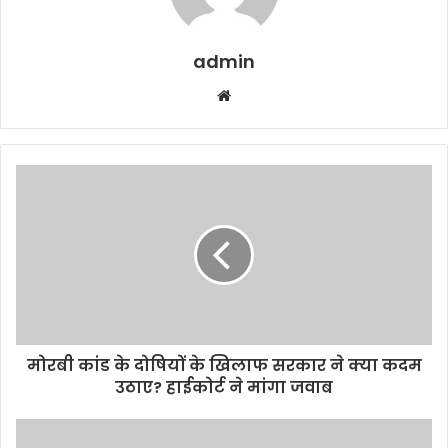
admin
W
e
b
s
i
t
e
मोरबी कांड के दोषियों के खिलाफ सरकार ने क्या कदम
उठाए? हाईकोर्ट ने मांगा जवाब