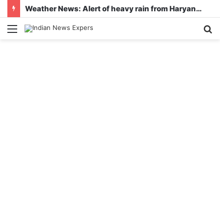
Weather News: Alert of heavy rain from Haryana-Gujarat to Odisha, monsoon is active in many states
Menu
S
fo