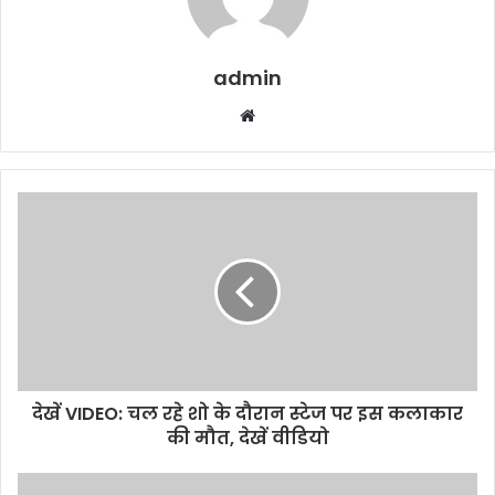
admin
W
e
b
s
i
t
e
देखें VIDEO: चल रहे शो के दौरान स्टेज पर इस कलाकार
की मौत, देखें वीडियो