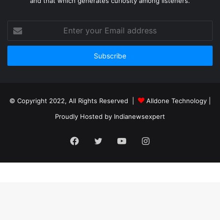
and that which generates curiosity among listeners.
Enter
your
Email
address
© Copyright 2022, All Rights Reserved |
Alldone Technology
|
Proudly Hosted by
Indianewsexpert
Facebook
Twitter
YouTube
Instagram