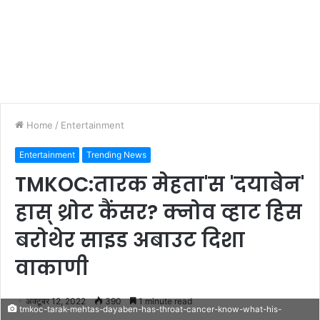
Home
/
Entertainment
Entertainment
Trending News
TMKOC:तारक मेहता'स 'दयाबेन'
हास् थ्रोट कैंसर? क्नोव व्हाट हिस
बरोथेर साइड अबाउट दिशा
वाकाणी
अक्टूबर 12, 2022
390
1 minute read
tmkoc-tarak-mehtas-dayaben-has-throat-cancer-know-what-his-