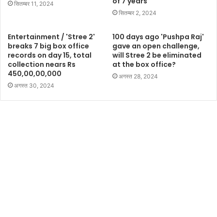
of 7 years
सितम्बर 11, 2024
सितम्बर 2, 2024
Entertainment / 'Stree 2'
100 days ago 'Pushpa Raj'
breaks 7 big box office
gave an open challenge,
records on day 15, total
will Stree 2 be eliminated
collection nears Rs
at the box office?
450,00,00,000
अगस्त 28, 2024
अगस्त 30, 2024