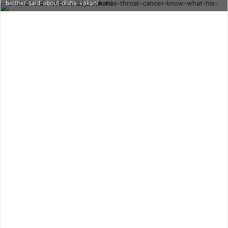
brother-said-about-disha-vakani