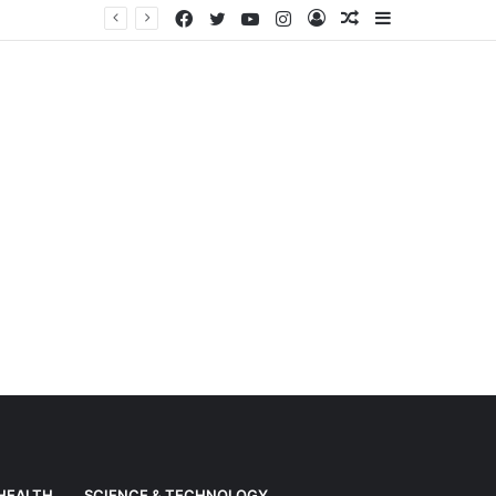
Facebook
Twitter
YouTube
Instagram
Log
Random
Sidebar
Weather News: Alert of heavy rain from Haryana-Gujarat to Odisha, monsoon is active in many states
In
Article
HEALTH
SCIENCE & TECHNOLOGY