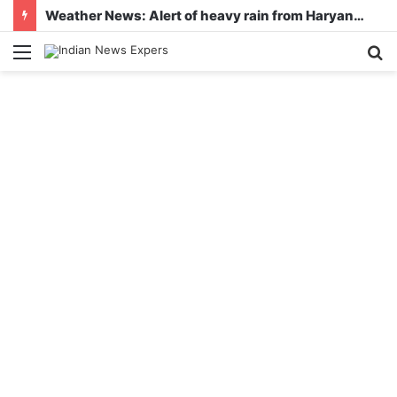
Weather News: Alert of heavy rain from Haryana-Gujarat to Odisha, monsoon is active in many states
Menu
S
fo