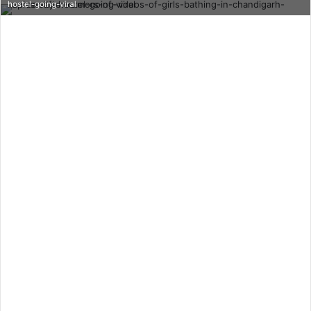
hostel-going-viral