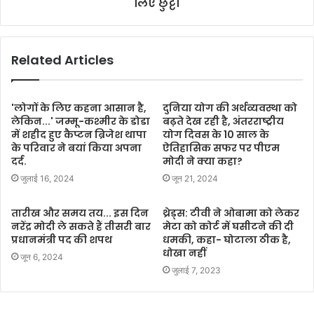
लिए छुट्टी
Related Articles
'लोगों के लिए कहना आसान है,
दुनिया योग की अर्थव्यवस्था को
लेकिन...' जम्मू-कश्मीर के डोडा
बढ़ते देख रही है, अंतरराष्ट्रीय
में शहीद हुए कैप्टन ब्रिजेश थापा
योग दिवस के 10 साल के
के परिवार ने बयां किया अपना
ऐतिहासिक सफर पर पीएम
दर्द.
मोदी ने क्या कहा?
जुलाई 16, 2024
जून 21, 2024
तारीख और समय तय... इस दिन
थ्रेड्स: टीवी ने ओबामा को लेकर
नरेंद्र मोदी ले सकते हैं तीसरी बार
मेटा को कोर्ट में घसीटने की दी
प्रधानमंत्री पद की शपथ
धमकी, कहा- घोटाला ठीक है,
धोखा नहीं
जून 6, 2024
जुलाई 7, 2023