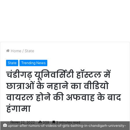
Home
/
State
State
Trending News
चंडीगढ़ यूनिवर्सिटी हॉस्टल में
छात्राओं के नहाने का वीडियो
वायरल होने की अफवाह के बाद
हंगामा
सितम्बर 22, 2022
359
3 minutes read
uproar-after-rumors-of-videos-of-girls-bathing-in-chandigarh-university-