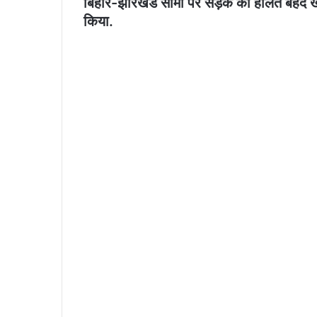
बिहार-झारखंड सीमा पर सड़क की हालत बेहद ख
किया.