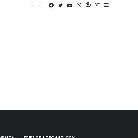
Facebook
Twitter
YouTube
Instagram
Log
Random
Sidebar
Weather News: Alert of heavy rain from Haryana-Gujarat to Odisha, monsoon is active in many states
In
Article
HEALTH
SCIENCE & TECHNOLOGY