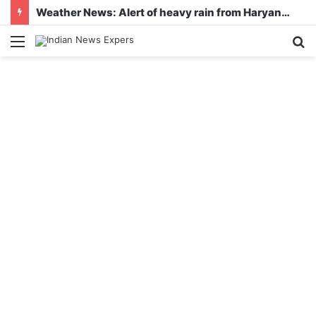
Weather News: Alert of heavy rain from Haryana-Gujarat to Odisha, monsoon is active in many states
Menu
S
fo