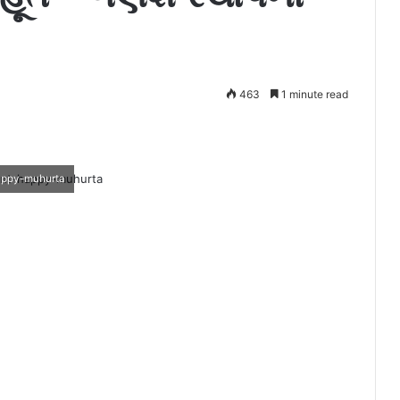
463
1 minute read
appy-muhurta