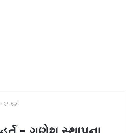
 શુભ મુહૂર્ત
હૂર્ત - ગણેશ સ્થાપના