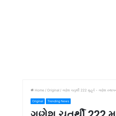
Home
/
Original
/
ગણેશ ચતુર્થી 222 મુહૂર્ત - ગણેશ સ્થાપના
Original
Trending News
ગણેશ ચતુર્થી 222 મુ