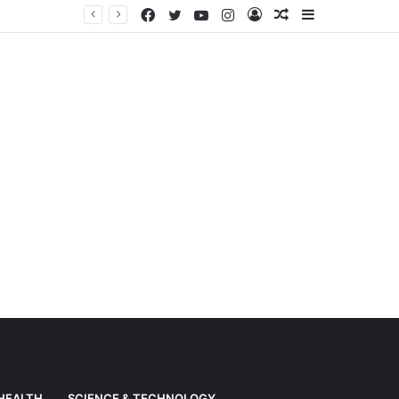
Facebook
Twitter
YouTube
Instagram
Log
Random
Sidebar
Weather News: Alert of heavy rain from Haryana-Gujarat to Odisha, monsoon is active in many states
In
Article
HEALTH
SCIENCE & TECHNOLOGY