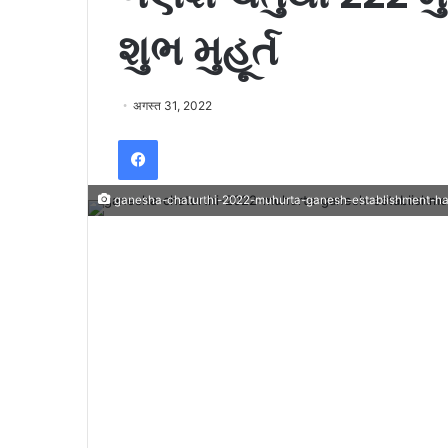
શુભ મુહૂર્ત
अगस्त 31, 2022
Facebook
ganesha-chaturthi-2022-muhurta-ganesh-establishment-h