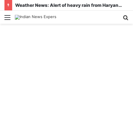
Weather News: Alert of heavy rain from Haryana-Gujarat to Odisha, monsoon is active in many states
Menu
S
fo