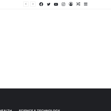
Facebook
Twitter
YouTube
Instagram
Log
Random
Sidebar
Weather News: Alert of heavy rain from Haryana-Gujarat to Odisha, monsoon is active in many states
In
Article
HEALTH
SCIENCE & TECHNOLOGY