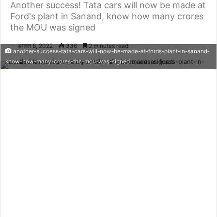
Another success! Tata cars will now be made at
Ford's plant in Sanand, know how many crores
the MOU was signed
अगस्त 8, 2022
336
2 minutes read
another-success-tata-cars-will-now-be-made-at-fords-plant-in-sanand-
know-how-many-crores-the-mou-was-signed