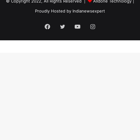
© Copyright 2022, All Rights Reserved |
Alldone Technology
|
Proudly Hosted by
Indianewsexpert
Facebook
Twitter
YouTube
Instagram