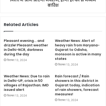
जिलों में आज आएगा मेघराज, होगी हल्की से मध्यम
बारिश
Related Articles
Pleasant evening... and
Weather News: Alert of
drizzle! Pleasant weather
heavy rain from Haryana-
in Delhi-NCR, darkness
Gujarat to Odisha,
during the day
monsoon is active in many
states
सितम्बर 13, 2024
सितम्बर 13, 2024
Weather News: Due to rain
Rain forecast / Rain
in Delhi-UP, crisis in 50
showers in this district in
villages of Rajasthan; IMD
Gujarat today, indication
issued alert
of rain showers, forecast
measures!
सितम्बर 13, 2024
सितम्बर 13, 2024