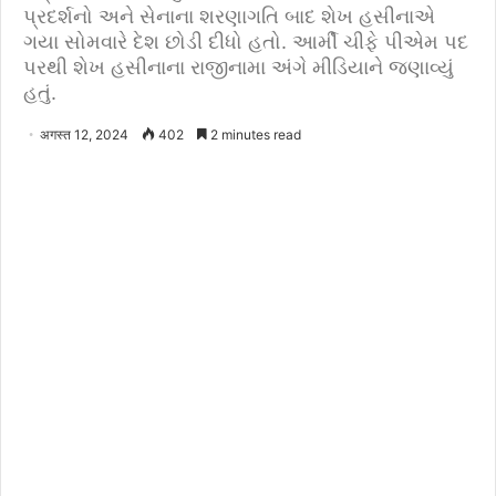
પ્રદર્શનો અને સેનાના શરણાગતિ બાદ શેખ હસીનાએ
ગયા સોમવારે દેશ છોડી દીધો હતો. આર્મી ચીફે પીએમ પદ
પરથી શેખ હસીનાના રાજીનામા અંગે મીડિયાને જણાવ્યું
હતું.
अगस्त 12, 2024
402
2 minutes read