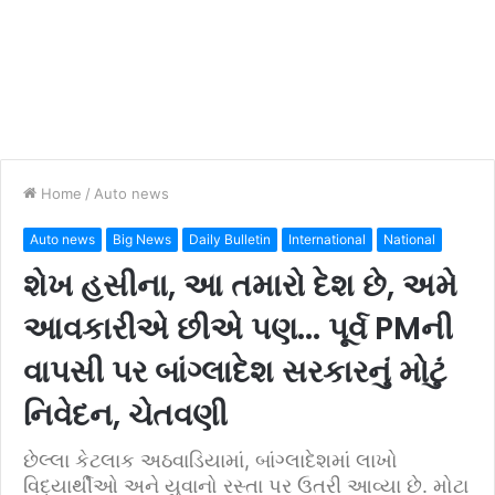
Home
/
Auto news
Auto news
Big News
Daily Bulletin
International
National
શેખ હસીના, આ તમારો દેશ છે, અમે
આવકારીએ છીએ પણ... પૂર્વ PMની
વાપસી પર બાંગ્લાદેશ સરકારનું મોટું
નિવેદન, ચેતવણી
છેલ્લા કેટલાક અઠવાડિયામાં, બાંગ્લાદેશમાં લાખો
વિદ્યાર્થીઓ અને યુવાનો રસ્તા પર ઉતરી આવ્યા છે. મોટા