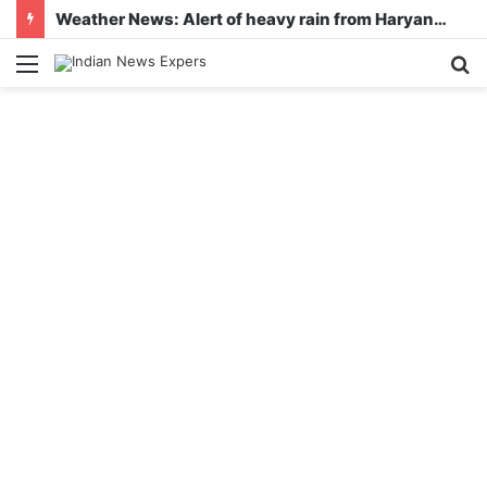
Weather News: Alert of heavy rain from Haryana-Gujarat to Odisha, monsoon is active in many states
Menu
S
fo