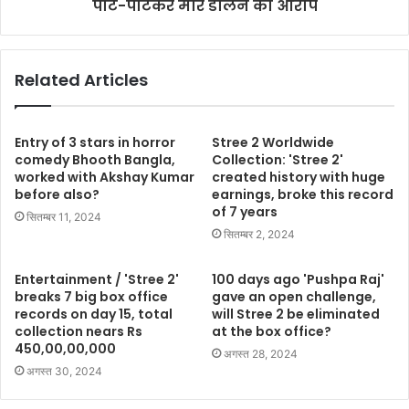
पीट-पीटकर मार डालने का आरोप
Related Articles
Entry of 3 stars in horror
Stree 2 Worldwide
comedy Bhooth Bangla,
Collection: 'Stree 2'
worked with Akshay Kumar
created history with huge
before also?
earnings, broke this record
of 7 years
सितम्बर 11, 2024
सितम्बर 2, 2024
Entertainment / 'Stree 2'
100 days ago 'Pushpa Raj'
breaks 7 big box office
gave an open challenge,
records on day 15, total
will Stree 2 be eliminated
collection nears Rs
at the box office?
450,00,00,000
अगस्त 28, 2024
अगस्त 30, 2024