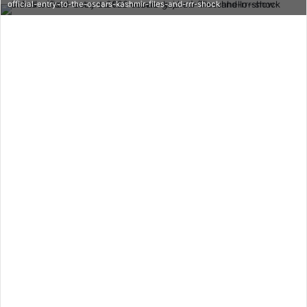
official-entry-to-the-oscars-kashmir-files-and-rrr-shock