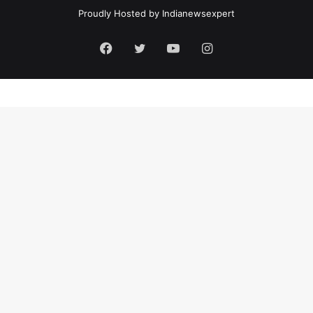
Proudly Hosted by
Indianewsexpert
Facebook
Twitter
YouTube
Instagram