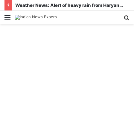
Weather News: Alert of heavy rain from Haryana-Gujarat to Odisha, monsoon is active in many states
Menu
S
fo